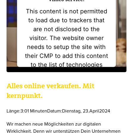
This content is not permitted
to load due to trackers that
are not disclosed to the
visitor. The website owner
needs to setup the site with
their CMP to add this content
to the list of technologies
used.
Powered by
Usercentrics Consent
Alles online verkaufen. Mit
Management Platform
kernpunkt.
Länge:
3:01 Minuten
Datum:
Dienstag
,
23
.
April
2024
Wir machen neue Möglichkeiten zur digitalen
Wirklichkeit. Denn wir unterstützen Dein Unternehmen