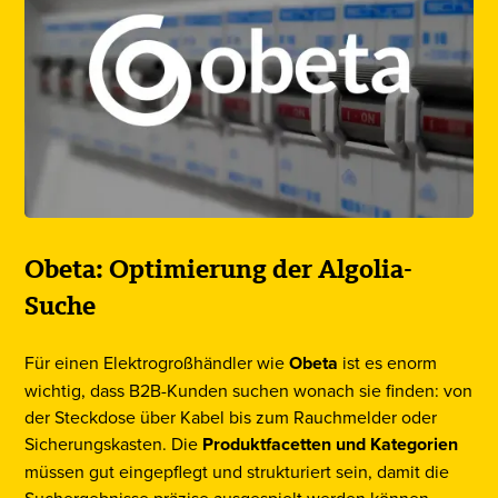
Obeta: Optimierung der Algolia-
Suche
Für einen Elektrogroßhändler wie
Obeta
ist es enorm
wichtig, dass B2B-Kunden suchen wonach sie finden: von
der Steckdose über Kabel bis zum Rauchmelder oder
Sicherungskasten. Die
Produktfacetten und Kategorien
müssen gut eingepflegt und strukturiert sein, damit die