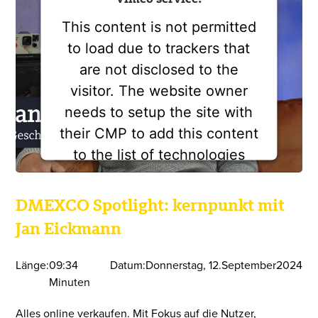
This content is not permitted
to load due to trackers that
are not disclosed to the
visitor. The website owner
needs to setup the site with
their CMP to add this content
to the list of technologies
used.
Powered by
Usercentrics Consent
DMEXCO Spotlight: kernpunkt mit
Management Platform
Jan Eickmann
Länge:
09:34
Datum:
Donnerstag
,
12
.
September
2024
Minuten
Alles online verkaufen. Mit Fokus auf die Nutzer,