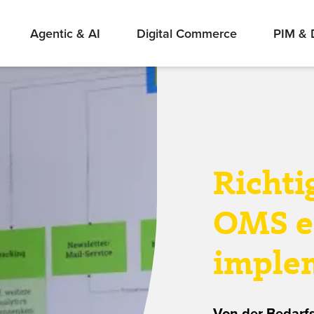
Agentic & AI
Digital Commerce
PIM &
Richti
OMS er
imple
Von der Bedarf