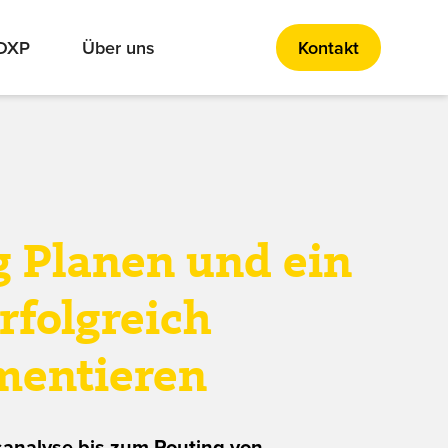
 DXP
Über uns
Kontakt
g Planen und ein
folgreich
mentieren
sanalyse bis zum Routing von