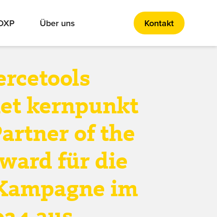
 DXP
Über uns
Kontakt
rcetools
et kernpunkt
artner of the
ward für die
 Kampagne im