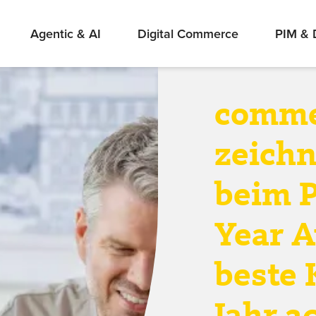
Agentic & AI
Digital Commerce
PIM &
comme
zeichn
beim P
Year A
beste