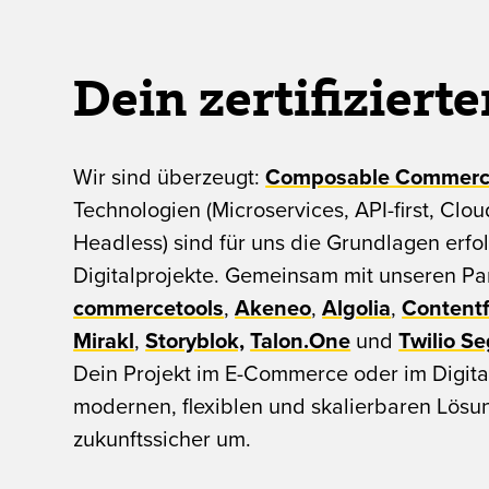
Dein zertifizier
Wir sind überzeugt:
Composable Commer
Technologien (Microservices, API-first, Clo
Headless) sind für uns die Grundlagen erfo
Digitalprojekte. Gemeinsam mit unseren Pa
commercetools
,
Akeneo
,
Algolia
,
Contentf
Mirakl
,
Storyblok,
Talon.One
und
Twilio S
Dein Projekt im E-Commerce oder im Digital
modernen, flexiblen und skalierbaren Lösu
zukunftssicher um.