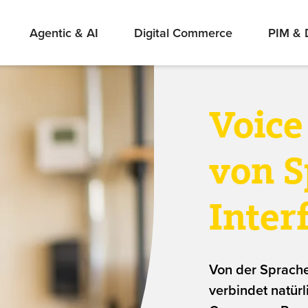
Agentic & AI
Digital Commerce
PIM &
Voic
von 
Inter
Von der Sprach
verbindet natür