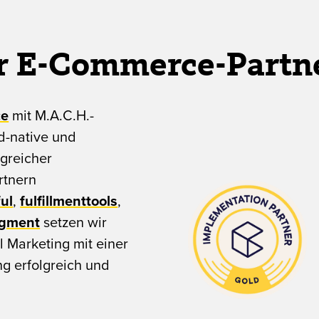
ter E-Commerce-Partn
ce
mit M.A.C.H.-
ud-native und
lgreicher
rtnern
ul
,
fulfillmenttools
,
egment
setzen wir
 Marketing mit einer
ng erfolgreich und