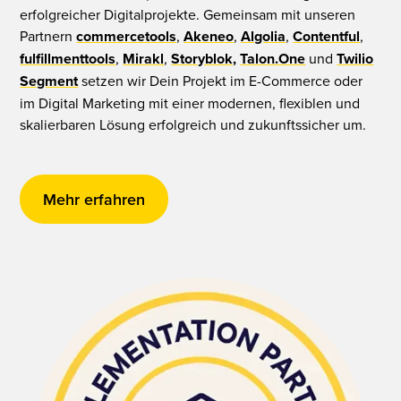
erfolgreicher Digitalprojekte. Gemeinsam mit unseren
Partnern
commercetools
,
Akeneo
,
Algolia
,
Contentful
,
fulfillmenttools
,
Mirakl
,
Storyblok,
Talon.One
und
Twilio
Segment
setzen wir Dein Projekt im E-Commerce oder
im Digital Marketing mit einer modernen, flexiblen und
skalierbaren Lösung erfolgreich und zukunftssicher um.
Mehr erfahren