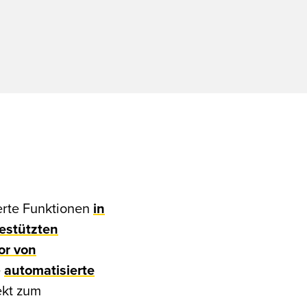
ierte Funktionen
in
estützten
or von
e
automatisierte
ekt zum