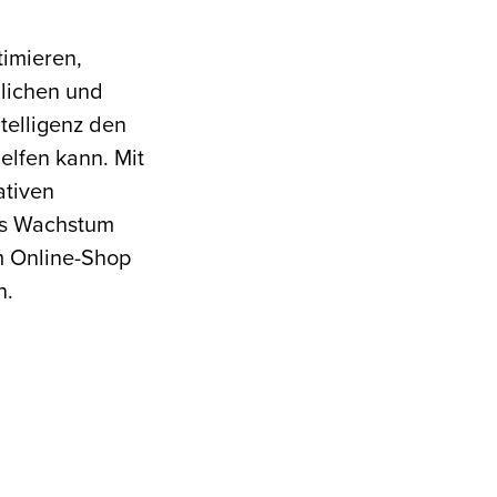
timieren,
glichen und
telligenz den
elfen kann. Mit
ativen
ges Wachstum
m Online-Shop
n.