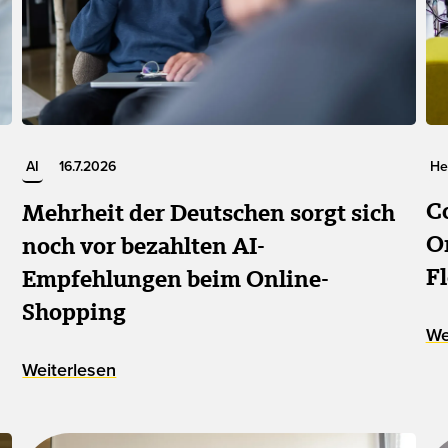
AI
16.7.2026
He
C
Mehrheit der Deutschen sorgt sich
O
noch vor bezahlten AI-
F
Empfehlungen beim Online-
Shopping
We
Weiterlesen