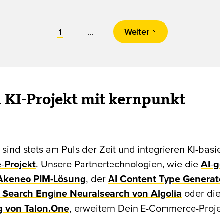
Weiter
1
...
n KI-Projekt mit kernpunkt
sind stets am Puls der Zeit und integrieren KI-bas
-Projekt
. Unsere Partnertechnologien, wie die
AI-g
 Akeneo PIM-Lösung
, der
AI Content Type Generat
 Search Engine Neuralsearch von Algolia
oder di
g von Talon.One
, erweitern Dein E-Commerce-Proj