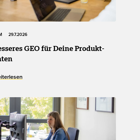
M
29.7.2026
esseres GEO für Deine Produkt­
aten
iterlesen