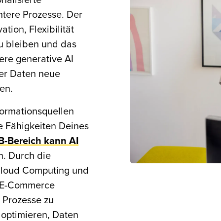
ntere Prozesse. Der
ion, Flexibilität
u bleiben und das
ere generative AI
er Daten neue
ren.
ormationsquellen
e Fähigkeiten Deines
B-Bereich kann AI
n. Durch die
 Cloud Computing und
n E-Commerce
, Prozesse zu
u optimieren, Daten