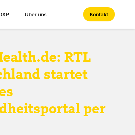
 DXP
Über uns
Kontakt
ealth.de: RTL
hland startet
les
heitsportal per