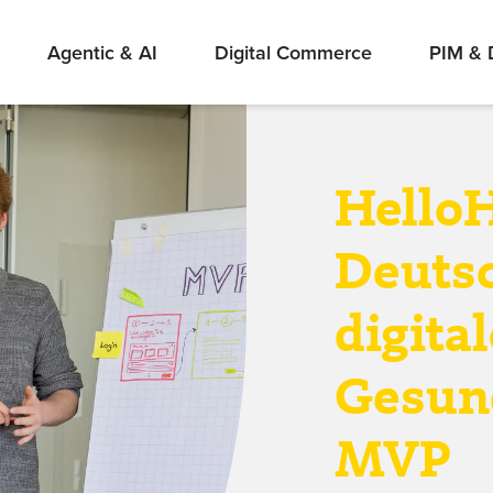
Agentic & AI
Digital Commerce
PIM &
HelloH
Deutsc
digita
Gesund
MVP