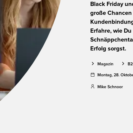
Black Friday u
große Chancen 
Kundenbindung –
Erfahre, wie Du
Schnäppchentag
Erfolg sorgst.
Magazin
B2
Montag
,
28
.
Oktob
Mike Schnoor