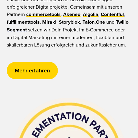
erfolgreicher Digitalprojekte. Gemeinsam mit unseren
Partnern
commercetools
,
Akeneo
,
Algolia
,
Contentful
,
fulfillmenttools
,
Mirakl
,
Storyblok,
Talon.One
und
Twilio
Segment
setzen wir Dein Projekt im E-Commerce oder
im Digital Marketing mit einer modernen, flexiblen und
skalierbaren Lösung erfolgreich und zukunftssicher um.
Mehr erfahren