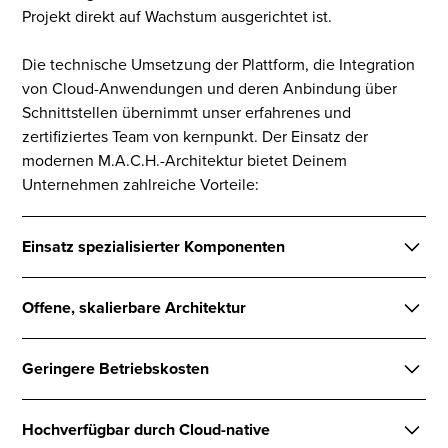
Projekt direkt auf Wachstum ausgerichtet ist.
Die technische Umsetzung der Plattform, die Integration
von Cloud-Anwendungen und deren Anbindung über
Schnittstellen übernimmt unser erfahrenes und
zertifiziertes Team von kernpunkt. Der Einsatz der
modernen M.A.C.H.-Architektur bietet Deinem
Unternehmen zahlreiche Vorteile:
Einsatz spezialisierter Komponenten
Im Rahmen des Best-of-Breed-Ansatzes werden für die
Offene, skalierbare Architektur
jeweiligen Aufgaben entsprechend spezialisierte und
führende Technologien eingesetzt. Ob Content
Beim Replatforming setzen auf M.A.C.H.-Architekturen,
Management, Suche, Personalisierung, Shop
Geringere Betriebskosten
die per API vollkommen unabhängig voneinander
Management oder PIM – für die entsprechenden
funktionierende Microservices verwenden. So können
Funktionen kann je nach Bedarf die passende
Da alle relevanten Prozesse sowie die Speicherung und
die jeweils relevanten Dienste und Daten genutzt und
Hochverfügbar durch Cloud-native
Technologie eingesetzt werden.
Verarbeitung der Daten innerhalb der jeweiligen Cloud
über das Frontend ausgeliefert oder durch