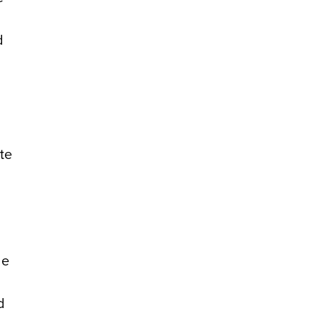
d
te
le
d