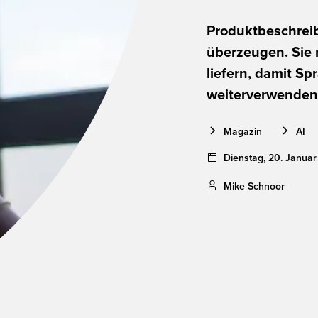
Produktbeschrei
überzeugen. Sie 
liefern, damit S
weiterverwenden
Magazin
AI
Dienstag
,
20
.
Januar
Mike Schnoor