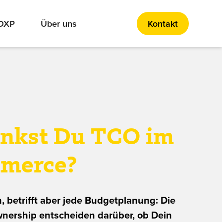
 DXP
Über uns
Kontakt
enkst Du TCO im
merce?
h, betrifft aber jede Budgetplanung: Die
wnership entscheiden darüber, ob Dein